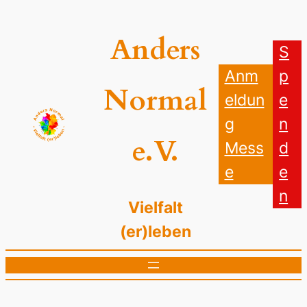
Zum
Inhalt
Anders
springen
S
Anm
p
Normal
eldun
e
g
n
e.V.
Mess
d
e
e
n
Vielfalt
(er)leben