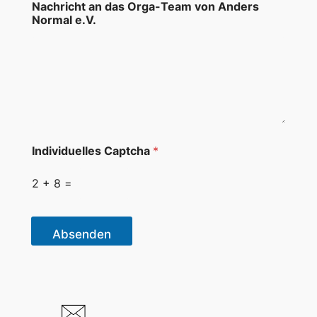
Nachricht an das Orga-Team von Anders
a
Normal e.V.
u
f
k
e
i
n
Individuelles Captcha
*
2
+
8
=
Absenden