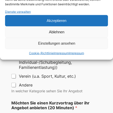
bestimmte Merkmale und Funktionen beeinträchtigt werden.
Freizeit-/Reiseanbieter
Dienste verwalten
Frühförderung
Akzeptieren
Hilfsmittelanbieter
Ablehnen
Selbsthilfe-/Angehörigengruppe
Therapeut/Arzt
Einstellungen ansehen
Unterstützungsanbieter (Haushaltsnahe
Cookie-Richtlinie
Impressum
Impressum
Dienstleistung, Assistenzdienste,
Individual-/Schulbegleitung,
Familienentlastung))
Verein (u.a. Sport, Kultur, etc.)
Andere
In welcher Kategorie sehen Sie Ihr Angebot
Möchten Sie einen Kurzvortrag über ihr
Angebot anbieten (20 Minuten)
*